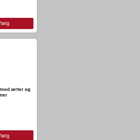
Vælg
 med ærter og
rner
Vælg