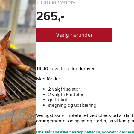
Til 40 kuverter+
265,-
Vælg herunder
Til 40 kuverter eller derover
Med får du:
2 valgfri salater
2 valgfri kartfoler
grill + kul
stegning og udskæring
Venligst skriv i notefeltet ved check-ud af din b
arrangementet og spisning starter, så vi kan pla
Obs: Når I bestiller helstegt pattegris, booker vi dernæst