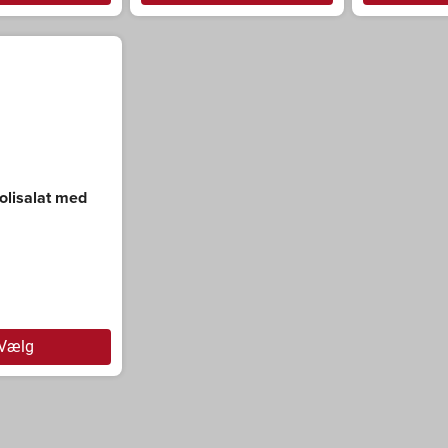
olisalat med
Vælg