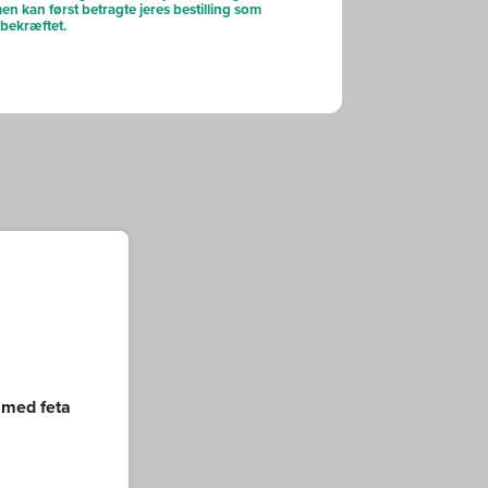
en kan først betragte jeres bestilling som
g bekræftet.
 med feta