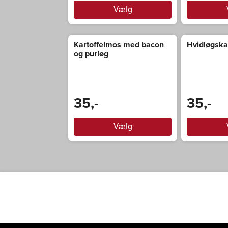
Vælg
Kartoffelmos med bacon
Hvidløgska
og purløg
35,-
35,-
Vælg