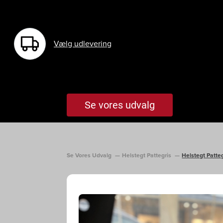
Vælg udlevering
Menu
Se vores udvalg
Se Vores Udvalg
Helstegt Pattegris
Helstegt Patteg