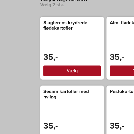
Vælg 2 stk.
Slagterens krydrede
Alm. flødek
flødekartofler
35,-
35,-
Vælg
Sesam kartofler med
Pestokarto
hviløg
35,-
35,-