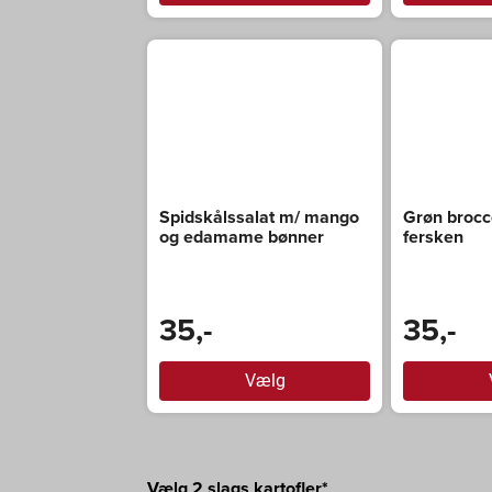
Spidskålssalat m/ mango
Grøn brocc
og edamame bønner
fersken
35,-
35,-
Vælg
Vælg 2 slags kartofler*