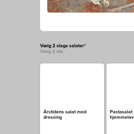
Vælg 2 slags salater*
Vælg 2 stk.
Årstidens salat med
Pastasalat
dressing
hjemmelav