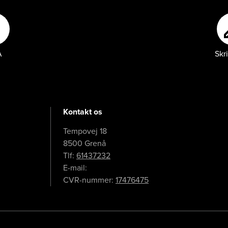
&A
A
Skri
Kontakt os
Tempovej 18

8500 Grenå
Tlf:
61437232
E-mail:
CVR-nummer:
17476475