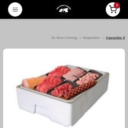
0
Menu
Pris i al
Se Vores Udvalg
Kødpakker
Ugepakke 4