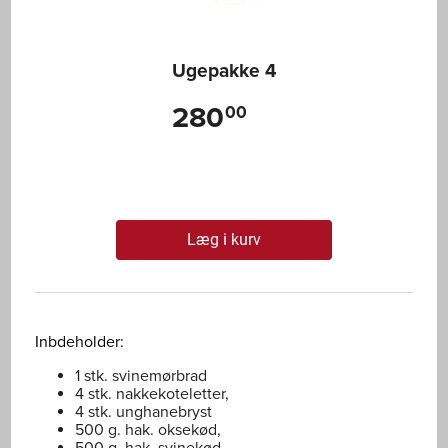
Ugepakke 4
280
00
Læg i kurv
Inbdeholder:
1 stk. svinemørbrad
4 stk. nakkekoteletter,
4 stk. unghanebryst
500 g. hak. oksekød,
500 g. hak. svinekød